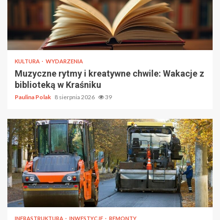
KULTURA
WYDARZENIA
Muzyczne rytmy i kreatywne chwile: Wakacje z
biblioteką w Kraśniku
Paulina Polak
8 sierpnia 2026
39
INFRASTRUKTURA
INWESTYCJE
REMONTY