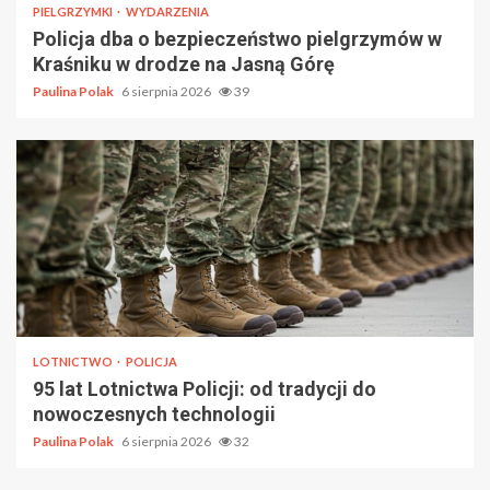
PIELGRZYMKI
WYDARZENIA
Policja dba o bezpieczeństwo pielgrzymów w
Kraśniku w drodze na Jasną Górę
Paulina Polak
6 sierpnia 2026
39
LOTNICTWO
POLICJA
95 lat Lotnictwa Policji: od tradycji do
nowoczesnych technologii
Paulina Polak
6 sierpnia 2026
32