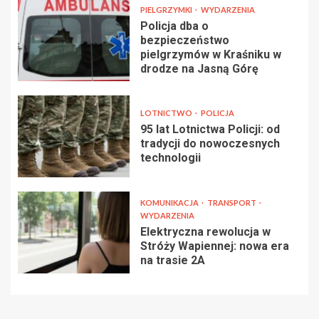
PIELGRZYMKI
WYDARZENIA
Policja dba o
bezpieczeństwo
pielgrzymów w Kraśniku w
drodze na Jasną Górę
LOTNICTWO
POLICJA
95 lat Lotnictwa Policji: od
tradycji do nowoczesnych
technologii
KOMUNIKACJA
TRANSPORT
WYDARZENIA
Elektryczna rewolucja w
Stróży Wapiennej: nowa era
na trasie 2A