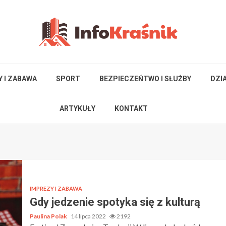
Y I ZABAWA
SPORT
BEZPIECZEŃTWO I SŁUŻBY
DZI
ARTYKUŁY
KONTAKT
IMPREZY I ZABAWA
Gdy jedzenie spotyka się z kulturą
Paulina Polak
14 lipca 2022
2192