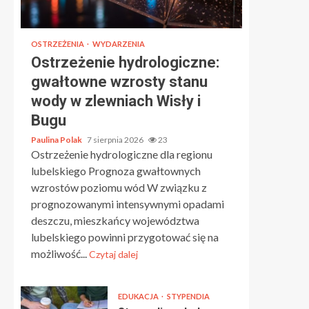
OSTRZEŻENIA
WYDARZENIA
Ostrzeżenie hydrologiczne:
gwałtowne wzrosty stanu
wody w zlewniach Wisły i
Bugu
Paulina Polak
7 sierpnia 2026
23
Ostrzeżenie hydrologiczne dla regionu
lubelskiego Prognoza gwałtownych
wzrostów poziomu wód W związku z
prognozowanymi intensywnymi opadami
deszczu, mieszkańcy województwa
lubelskiego powinni przygotować się na
możliwość...
Czytaj dalej
EDUKACJA
STYPENDIA