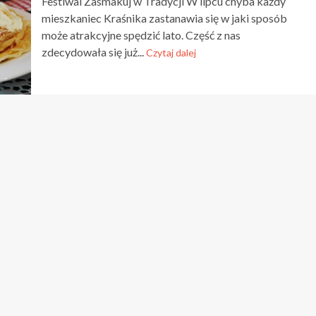
Festiwal Zasmakuj w Tradycji W lipcu chyba każdy
mieszkaniec Kraśnika zastanawia się w jaki sposób
może atrakcyjne spędzić lato. Część z nas
zdecydowała się już...
Czytaj dalej