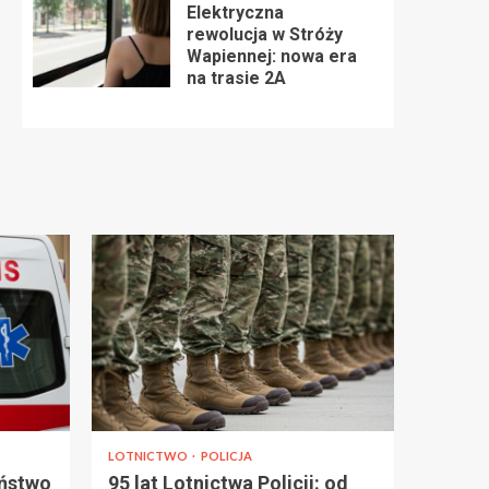
Elektryczna
rewolucja w Stróży
Wapiennej: nowa era
na trasie 2A
LOTNICTWO
POLICJA
eństwo
95 lat Lotnictwa Policji: od