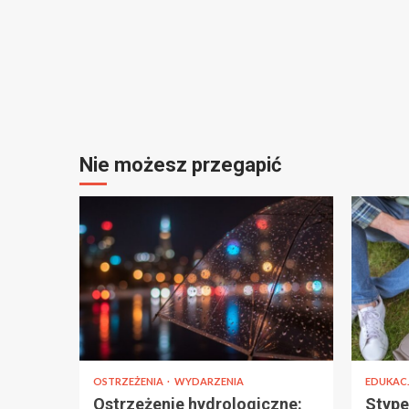
Nie możesz przegapić
OSTRZEŻENIA
WYDARZENIA
EDUKAC
Ostrzeżenie hydrologiczne:
Stype