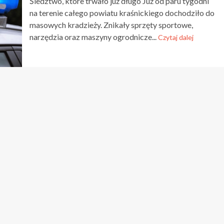
Śledztwo, które trwało już długo Już od paru tygodni
na terenie całego powiatu kraśnickiego dochodziło do
masowych kradzieży. Znikały sprzęty sportowe,
narzędzia oraz maszyny ogrodnicze...
Czytaj dalej