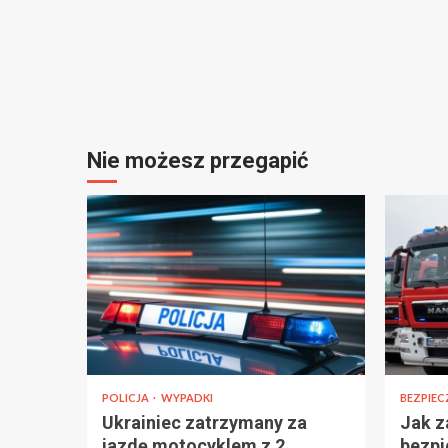
Nie możesz przegapić
POLICJA
WYPADKI
BEZPIE
Ukrainiec zatrzymany za
Jak z
jazdę motocyklem z 2
bezpi