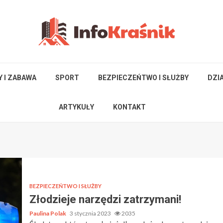
Y I ZABAWA
SPORT
BEZPIECZEŃTWO I SŁUŻBY
DZI
ARTYKUŁY
KONTAKT
BEZPIECZEŃTWO I SŁUŻBY
Złodzieje narzędzi zatrzymani!
Paulina Polak
3 stycznia 2023
2035