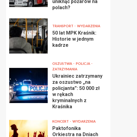
uniknąć pożarów na
polach?
TRANSPORT
WYDARZENIA
50 lat MPK Kraśnik:
Historie w jednym
kadrze
OSZUSTWA
POLICJA
ZATRZYMANIA
Ukrainiec zatrzymany
za oszustwo „na
policjanta”: 50 000 zł
w rękach
kryminalnych z
Kraśnika
KONCERT
WYDARZENIA
Paktofonika
Orkiestra na Dniach