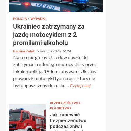
POLICJA
WYPADKI
Ukrainiec zatrzymany za
jazdę motocyklem z 2
promilami alkoholu
Paulina Polak
5 sierpnia 2026
24
Na terenie gminy Urzędów doszło do
zatrzymania młodego motocyklisty przez
lokalną policję. 19-letni obywatel Ukrainy
prowadził motocykl typu cross, który nie
był dopuszczony do ruchu....
Czytaj dalej
BEZPIECZEŃSTWO
ROLNICTWO
Jak zapewnić
bezpieczeństwo
podczas żniw i