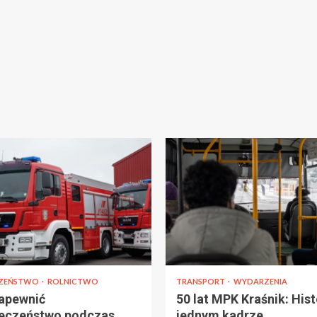
CZEŃSTWO
ROLNICTWO
TRANSPORT
WYDARZENIA
apewnić
50 lat MPK Kraśnik: Hist
eczeństwo podczas
jednym kadrze