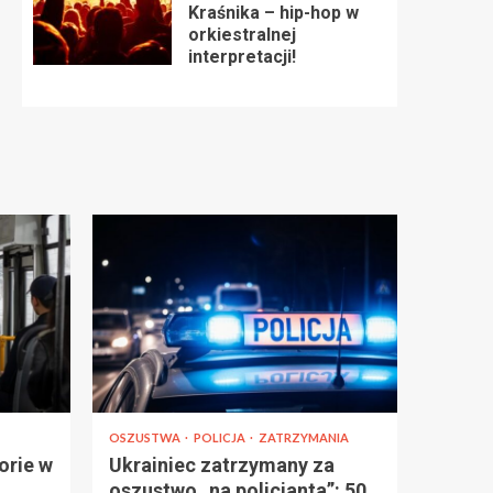
Kraśnika – hip-hop w
orkiestralnej
interpretacji!
OSZUSTWA
POLICJA
ZATRZYMANIA
orie w
Ukrainiec zatrzymany za
oszustwo „na policjanta”: 50