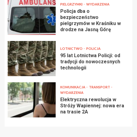
PIELGRZYMKI
WYDARZENIA
Policja dba o
bezpieczeństwo
pielgrzymów w Kraśniku w
drodze na Jasną Górę
LOTNICTWO
POLICJA
95 lat Lotnictwa Policji: od
tradycji do nowoczesnych
technologii
KOMUNIKACJA
TRANSPORT
WYDARZENIA
Elektryczna rewolucja w
Stróży Wapiennej: nowa era
na trasie 2A