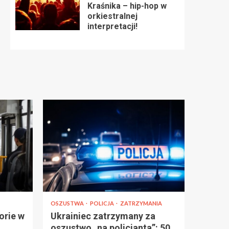
Kraśnika – hip-hop w
orkiestralnej
interpretacji!
OSZUSTWA
POLICJA
ZATRZYMANIA
orie w
Ukrainiec zatrzymany za
oszustwo „na policjanta”: 50