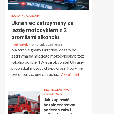
POLICJA
WYPADKI
Ukrainiec zatrzymany za
jazdę motocyklem z 2
promilami alkoholu
Paulina Polak
5 sierpnia 2026
24
Na terenie gminy Urzędów doszło do
zatrzymania młodego motocyklisty przez
lokalną policję. 19-letni obywatel Ukrainy
prowadził motocykl typu cross, który nie
był dopuszczony do ruchu....
Czytaj dalej
BEZPIECZEŃSTWO
ROLNICTWO
Jak zapewnić
bezpieczeństwo
podczas żniw i