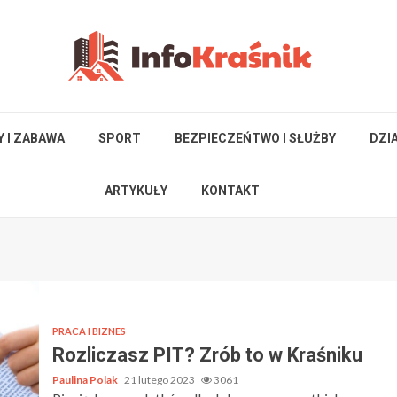
Y I ZABAWA
SPORT
BEZPIECZEŃTWO I SŁUŻBY
DZI
ARTYKUŁY
KONTAKT
PRACA I BIZNES
Rozliczasz PIT? Zrób to w Kraśniku
Paulina Polak
21 lutego 2023
3061