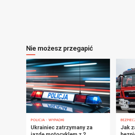
Nie możesz przegapić
POLICJA
WYPADKI
BEZPIE
Ukrainiec zatrzymany za
Jak z
jazdę motocyklem z 2
bezpi