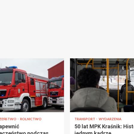
CZEŃSTWO
ROLNICTWO
TRANSPORT
WYDARZENIA
apewnić
50 lat MPK Kraśnik: Hist
eczeństwo podczas
jednym kadrze