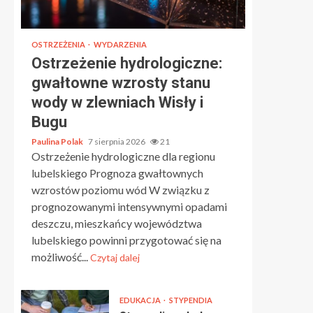
OSTRZEŻENIA
WYDARZENIA
Ostrzeżenie hydrologiczne:
gwałtowne wzrosty stanu
wody w zlewniach Wisły i
Bugu
Paulina Polak
7 sierpnia 2026
21
Ostrzeżenie hydrologiczne dla regionu
lubelskiego Prognoza gwałtownych
wzrostów poziomu wód W związku z
prognozowanymi intensywnymi opadami
deszczu, mieszkańcy województwa
lubelskiego powinni przygotować się na
możliwość...
Czytaj dalej
EDUKACJA
STYPENDIA