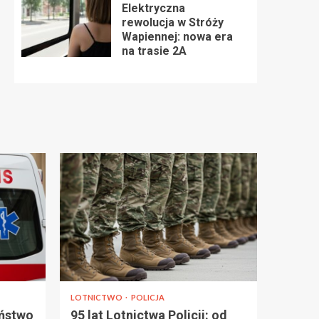
Elektryczna
rewolucja w Stróży
Wapiennej: nowa era
na trasie 2A
LOTNICTWO
POLICJA
eństwo
95 lat Lotnictwa Policji: od