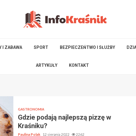
Y I ZABAWA
SPORT
BEZPIECZEŃTWO I SŁUŻBY
DZI
ARTYKUŁY
KONTAKT
GASTRONOMIA
Gdzie podają najlepszą pizzę w
Kraśniku?
Paulina Polak
12 sierpnia 2022
2262