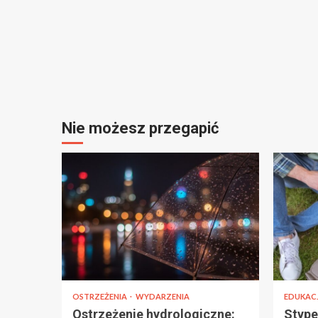
Nie możesz przegapić
OSTRZEŻENIA
WYDARZENIA
EDUKAC
Ostrzeżenie hydrologiczne:
Stype