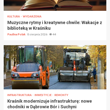
KULTURA
WYDARZENIA
Muzyczne rytmy i kreatywne chwile: Wakacje z
biblioteką w Kraśniku
Paulina Polak
8 sierpnia 2026
44
INFRASTRUKTURA
INWESTYCJE
REMONTY
Kraśnik modernizuje infrastrukturę: nowe
chodniki w Dąbrowie Bór i Suchyni