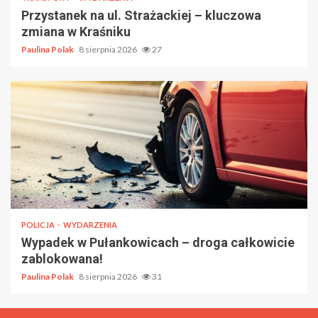
Przystanek na ul. Strażackiej – kluczowa
zmiana w Kraśniku
Paulina Polak
8 sierpnia 2026
27
POLICJA
WYDARZENIA
Wypadek w Pułankowicach – droga całkowicie
zablokowana!
Paulina Polak
8 sierpnia 2026
31