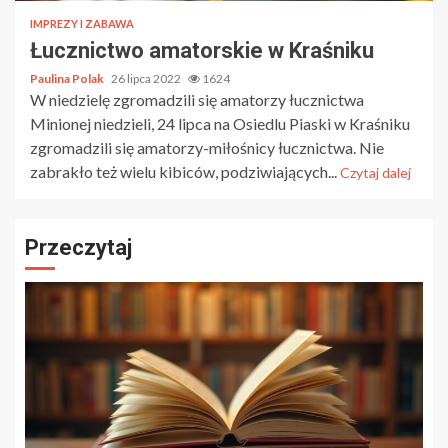
IMPREZY I ZABAWA
Łucznictwo amatorskie w Kraśniku
Paulina Polak
26 lipca 2022
1624
W niedzielę zgromadzili się amatorzy łucznictwa
Minionej niedzieli, 24 lipca na Osiedlu Piaski w Kraśniku
zgromadzili się amatorzy-miłośnicy łucznictwa. Nie
zabrakło też wielu kibiców, podziwiających...
Czytaj dalej
Przeczytaj