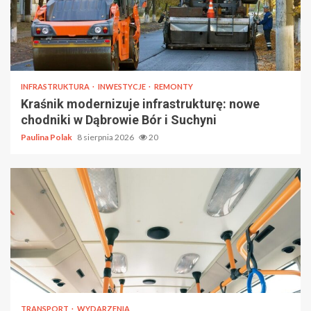
INFRASTRUKTURA
INWESTYCJE
REMONTY
Kraśnik modernizuje infrastrukturę: nowe
chodniki w Dąbrowie Bór i Suchyni
Paulina Polak
8 sierpnia 2026
20
TRANSPORT
WYDARZENIA