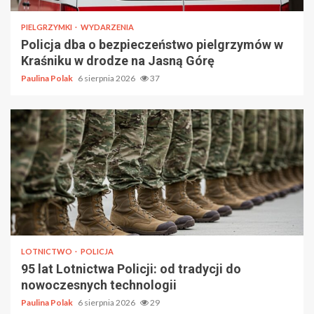
PIELGRZYMKI
WYDARZENIA
Policja dba o bezpieczeństwo pielgrzymów w
Kraśniku w drodze na Jasną Górę
Paulina Polak
6 sierpnia 2026
37
LOTNICTWO
POLICJA
95 lat Lotnictwa Policji: od tradycji do
nowoczesnych technologii
Paulina Polak
6 sierpnia 2026
29