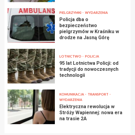
PIELGRZYMKI
WYDARZENIA
Policja dba o
bezpieczeństwo
pielgrzymów w Kraśniku w
drodze na Jasną Górę
LOTNICTWO
POLICJA
95 lat Lotnictwa Policji: od
tradycji do nowoczesnych
technologii
KOMUNIKACJA
TRANSPORT
WYDARZENIA
Elektryczna rewolucja w
Stróży Wapiennej: nowa era
na trasie 2A