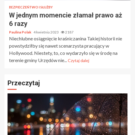
BEZPIECZEŃTWO I SŁUŻBY
W jednym momencie złamał prawo aż
6 razy
Paulina Polak
4 kwietnia 2023
2187
Niechlubne osiągnięcie kraśniczanina Takiej historii nie
powstydziłby się nawet scenarzysta pracujący w
Hollywood. Niestety, to, co wydarzyło się w środę na
terenie gminy Urzędów nie...
Czytaj dalej
Przeczytaj