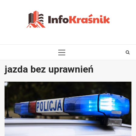
Skip
to
content
PRIMARY
MENU
jazda bez uprawnień